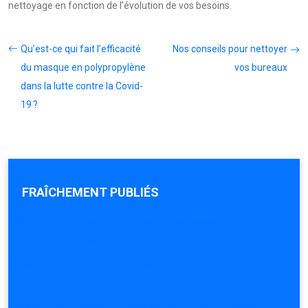
nettoyage en fonction de l’évolution de vos besoins.
Qu’est-ce qui fait l’efficacité
Nos conseils pour nettoyer
du masque en polypropylène
vos bureaux
dans la lutte contre la Covid-
19 ?
FRAÎCHEMENT PUBLIÉS
Nettoyage préventif : comment éviter l’apparition de
parasites dans les bureaux
Matériel de nettoyage professionnel : liste, usages et critères
de choix
Chariot de ménage : l’indispensable compagnon des agents