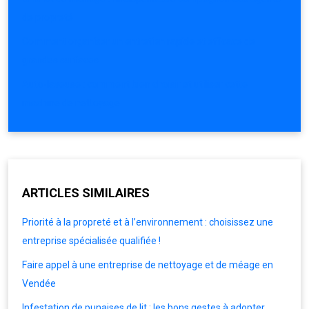
de propreté
Comment organiser un entretien rapide et efficace de
grandes surfaces
Auto-laveuse : comment bien choisir et utiliser cette
machine de nettoyage
ARTICLES SIMILAIRES
Priorité à la propreté et à l’environnement : choisissez une
entreprise spécialisée qualifiée !
Faire appel à une entreprise de nettoyage et de méage en
Vendée
Infestation de punaises de lit : les bons gestes à adopter