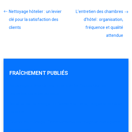
Nettoyage hôtelier : un levier
L’entretien des chambres
clé pour la satisfaction des
d’hôtel : organisation,
clients
fréquence et qualité
attendue
FRAÎCHEMENT PUBLIÉS
Nettoyage préventif : comment éviter l’apparition de
parasites dans les bureaux
Matériel de nettoyage professionnel : liste, usages et critères
de choix
Chariot de ménage : l’indispensable compagnon des agents
de propreté