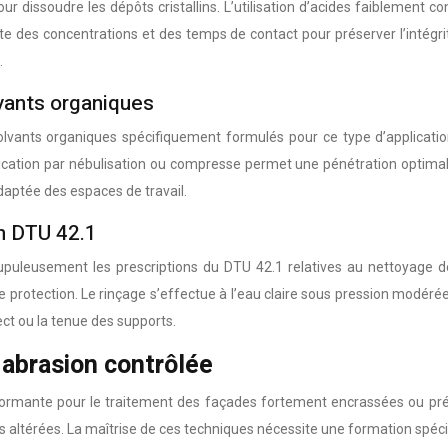
ur dissoudre les dépôts cristallins. L’utilisation d’acides faiblement c
ite des concentrations et des temps de contact pour préserver l’intégri
.
vants organiques
 solvants organiques spécifiquement formulés pour ce type d’applicati
lication par nébulisation ou compresse permet une pénétration optimal
daptée des espaces de travail.
on DTU 42.1
upuleusement les prescriptions du DTU 42.1 relatives au nettoyage d
e protection. Le rinçage s’effectue à l’eau claire sous pression modérée
ect ou la tenue des supports.
abrasion contrôlée
formante pour le traitement des façades fortement encrassées ou pr
s altérées. La maîtrise de ces techniques nécessite une formation spéci