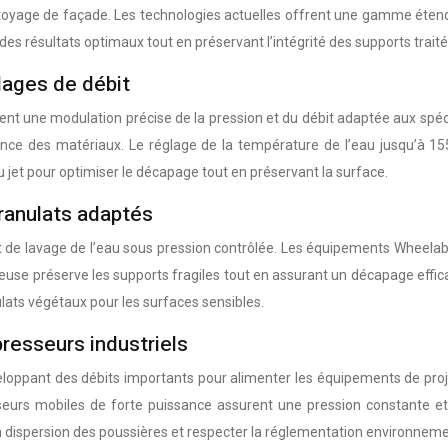
nettoyage de façade. Les technologies actuelles offrent une gamme éten
es résultats optimaux tout en préservant l’intégrité des supports traité
lages de débit
t une modulation précise de la pression et du débit adaptée aux spéc
ce des matériaux. Le réglage de la température de l’eau jusqu’à 155°
u jet pour optimiser le décapage tout en préservant la surface.
anulats adaptés
 de lavage de l’eau sous pression contrôlée. Les équipements Wheela
euse préserve les supports fragiles tout en assurant un décapage efficace
ulats végétaux pour les surfaces sensibles.
esseurs industriels
oppant des débits importants pour alimenter les équipements de proje
s mobiles de forte puissance assurent une pression constante et u
la dispersion des poussières et respecter la réglementation environneme