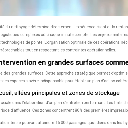
ité du nettoyage détermine directement l’expérience client et la rent
ogistiques complexes où chaque minute compte. Les enjeux sanitaires re
t technologies de pointe. L’organisation optimale de ces opérations né
réprochables tout en respectant les contraintes opérationnelles.
’intervention en grandes surfaces comme
ace des grandes surfaces. Cette approche stratégique permet d’optimis
se
des espaces s’avère indispensable pour établir un plan d’action cohér
cueil, allées principales et zones de stockage
uciale dans l’élaboration d’un plan d’entretien performant. Les halls d’a
 période d’affluence. Ces zones concentrent 80% des premières impressi
un trafic intense pouvant atteindre 15 000 passages quotidiens dans les