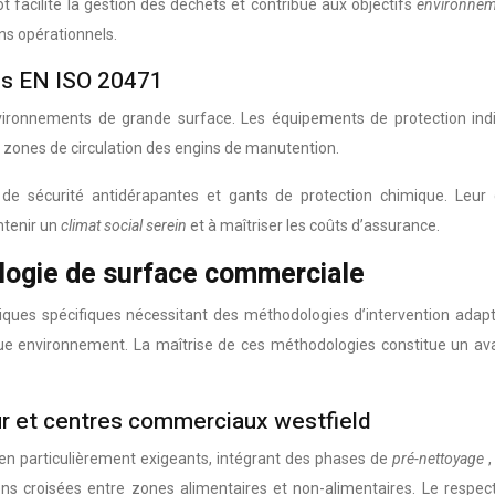
ot facilite la gestion des déchets et contribue aux objectifs
environne
ins opérationnels.
iés EN ISO 20471
ironnements de grande surface. Les équipements de protection indivi
s zones de circulation des engins de manutention.
de sécurité antidérapantes et gants de protection chimique. Leur c
ntenir un
climat social serein
et à maîtriser les coûts d’assurance.
ologie de surface commerciale
ues spécifiques nécessitant des méthodologies d’intervention adapté
aque environnement. La maîtrise de ces méthodologies constitue un av
r et centres commerciaux westfield
en particulièrement exigeants, intégrant des phases de
pré-nettoyage
ions croisées entre zones alimentaires et non-alimentaires. Le resp