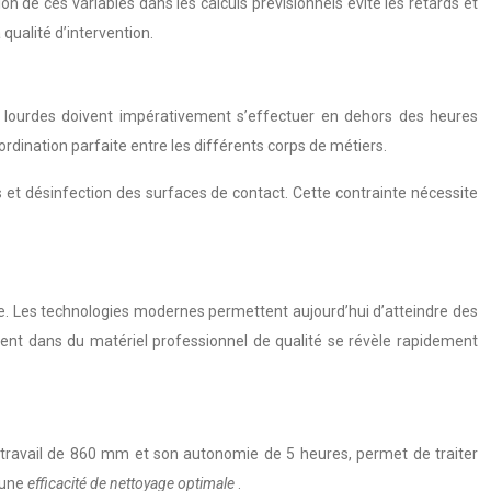
 de ces variables dans les calculs prévisionnels évite les retards et
qualité d’intervention.
ns lourdes doivent impérativement s’effectuer en dehors des heures
rdination parfaite entre les différents corps de métiers.
 et désinfection des surfaces de contact. Cette contrainte nécessite
ce. Les technologies modernes permettent aujourd’hui d’atteindre des
ment dans du matériel professionnel de qualité se révèle rapidement
 travail de 860 mm et son autonomie de 5 heures, permet de traiter
 une
efficacité de nettoyage optimale
.