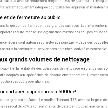
rticulières avec un rendement moyen de 800 m² par heure. L’intégration
tre systématiquement intégrée pour pallier les imprévus et maintenir la 
re et de fermeture au public
dans la gestion de l’entretien des grandes surfaces. Les interventio
emporelle réduite impose une
organisation militaire
des équipes et une coo
ance légère sont autorisées : nettoyage ponctuel, vidage des poubelles
 assurer la continuité du service sans perturber l’activité commerciale.
aux grands volumes de nettoyage
ficacité et la rentabilité des opérations de nettoyage en grande surfa
utils adaptés aux spécificités de chaque environnement. L’investisse
 réduction des coûts opérationnels.
our surfaces supérieures à 5000m²
rne des grandes surfaces. Le modèle Tennant T16, avec sa largeur de
onnaire réduit de 70% la consommation de détergent tout en maintenant