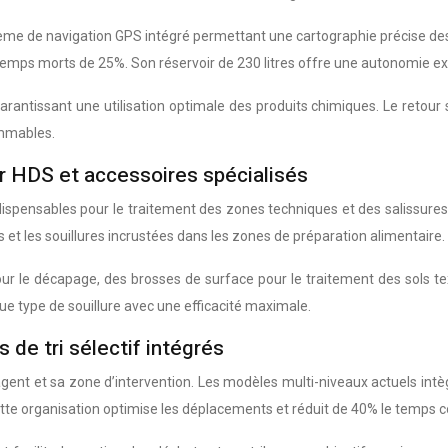
tème de navigation GPS intégré permettant une cartographie précise des
 temps morts de 25%. Son réservoir de 230 litres offre une autonomie ex
tissant une utilisation optimale des produits chimiques. Le retour 
ommables.
r HDS et accessoires spécialisés
dispensables pour le traitement des zones techniques et des salissur
s et les souillures incrustées dans les zones de préparation alimentaire.
ur le décapage, des brosses de surface pour le traitement des sols te
ue type de souillure avec une efficacité maximale.
 de tri sélectif intégrés
l’agent et sa zone d’intervention. Les modèles multi-niveaux actuels i
 Cette organisation optimise les déplacements et réduit de 40% le temp