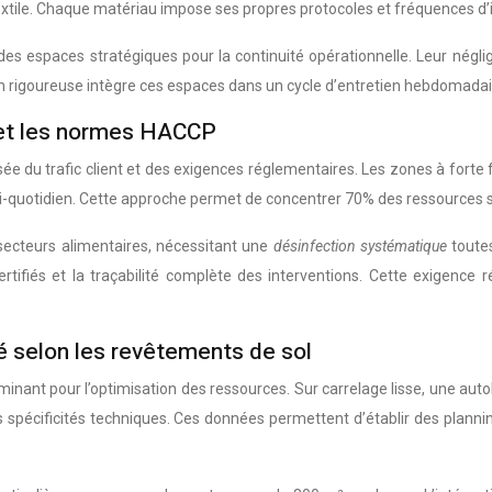
 textile. Chaque matériau impose ses propres protocoles et fréquences d’
 des espaces stratégiques pour la continuité opérationnelle. Leur nég
n rigoureuse intègre ces espaces dans un cycle d’entretien hebdomadai
nt et les normes HACCP
oisée du trafic client et des exigences réglementaires. Les zones à forte
-quotidien. Cette approche permet de concentrer 70% des ressources sur 
ecteurs alimentaires, nécessitant une
désinfection systématique
toute
ertifiés et la traçabilité complète des interventions. Cette exigence
é selon les revêtements de sol
inant pour l’optimisation des ressources. Sur carrelage lisse, une aut
s spécificités techniques. Ces données permettent d’établir des planni