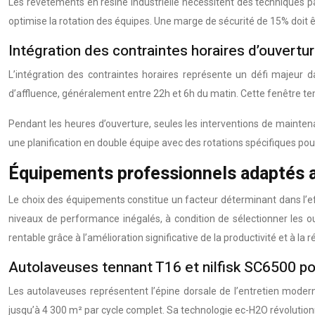
Les revêtements en résine industrielle nécessitent des techniques pa
optimise la rotation des équipes. Une marge de sécurité de 15% doit ê
Intégration des contraintes horaires d’ouvertu
L’intégration des contraintes horaires représente un défi majeur 
d’affluence, généralement entre 22h et 6h du matin. Cette fenêtre t
Pendant les heures d’ouverture, seules les interventions de mainten
une planification en double équipe avec des rotations spécifiques pour
Équipements professionnels adaptés 
Le choix des équipements constitue un facteur déterminant dans l’ef
niveaux de performance inégalés, à condition de sélectionner les o
rentable grâce à l’amélioration significative de la productivité et à la
Autolaveuses tennant T16 et nilfisk SC6500 p
Les autolaveuses représentent l’épine dorsale de l’entretien mode
jusqu’à 4 300 m² par cycle complet. Sa technologie ec-H2O révoluti