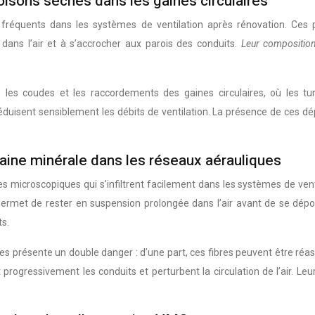
oisons sèches dans les gaines circulaires
fréquents dans les systèmes de ventilation après rénovation. Ces p
ans l’air et à s’accrocher aux parois des conduits.
Leur compositio
les coudes et les raccordements des gaines circulaires, où les tu
 réduisent sensiblement les débits de ventilation. La présence de ces 
laine minérale dans les réseaux aérauliques
es microscopiques qui s’infiltrent facilement dans les systèmes de vent
ermet de rester en suspension prolongée dans l’air avant de se dépos
s.
 présente un double danger : d’une part, ces fibres peuvent être réaspi
 progressivement les conduits et perturbent la circulation de l’air. Le