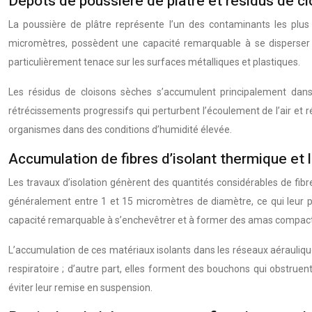
Dépôts de poussière de plâtre et résidus de cl
La poussière de plâtre représente l’un des contaminants les plus 
micromètres, possèdent une capacité remarquable à se disperser d
particulièrement tenace sur les surfaces métalliques et plastiques.
Les résidus de cloisons sèches s’accumulent principalement dans 
rétrécissements progressifs qui perturbent l’écoulement de l’air et
organismes dans des conditions d’humidité élevée.
Accumulation de fibres d’isolant thermique et 
Les travaux d’isolation génèrent des quantités considérables de fibr
généralement entre 1 et 15 micromètres de diamètre, ce qui leur p
capacité remarquable à s’enchevêtrer et à former des amas compact
L’accumulation de ces matériaux isolants dans les réseaux aérauliques
respiratoire ; d’autre part, elles forment des bouchons qui obstruent
éviter leur remise en suspension.