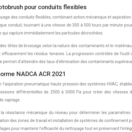
tobrush pour conduits flexibles
yage des conduits flexibles, combinant action mécanique et aspiration
aque conduit, tournant à une vitesse de 300 à 500 tours par minute po
 qui capture immédiatement les particules décrochées.
 des têtes de brossage selon la nature des contaminants et le matéria
t efficacement les résidus tenaces. La progression contrôlée de l’outil
e permet d’atteindre des taux d’élimination des contaminants supérieu
n norme NADCA ACR 2021
’aspiration pneumatique haute pression des systèmes HVAC, établissant
 pressions différentielles de 2500 à 5000 Pa pour créer des vitesses 
de captage.
e la résistance mécanique du réseau pour déterminer les paramètres
tion des zones de travail et installation de systèmes de confinement p
ages pour maintenir l’efficacité du nettoyage tout en préservant l’intég