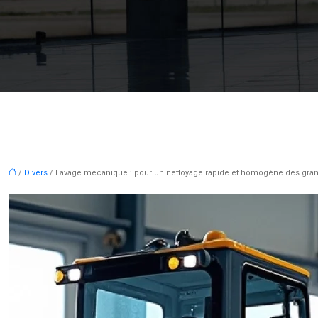
/
Divers
/ Lavage mécanique : pour un nettoyage rapide et homogène des gra