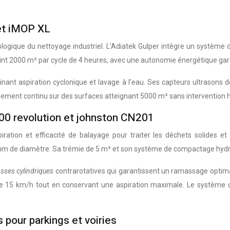
et iMOP XL
ogique du nettoyage industriel. L’Adiatek Gulper intègre un système 
eint 2000 m² par cycle de 4 heures, avec une autonomie énergétique gara
nt aspiration cyclonique et lavage à l’eau. Ses capteurs ultrasons d
ement continu sur des surfaces atteignant 5000 m² sans intervention 
00 revolution et johnston CN201
ration et efficacité de balayage pour traiter les déchets solides 
m de diamètre. Sa trémie de 5 m³ et son système de compactage hydraul
rosses cylindriques
contrarotatives qui garantissent un ramassage optim
e 15 km/h tout en conservant une aspiration maximale. Le système d
pour parkings et voiries