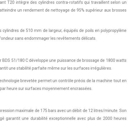
t T20 intègre des cylindres contra-rotatifs qui travaillent selon un
 d’atteindre un rendement de nettoyage de 95% supérieur aux brosses
 cylindres de 510 mm de largeur, équipés de poils en polypropylène
profondeur sans endommager les revêtements délicats.
her BDS 51/180 C développe une puissance de brossage de 1800 watts
tit une stabilité parfaite même sur les surfaces irrégulières.
 technologie brevetée permet un contrôle précis de la machine tout en
 m² par heure sur surfaces moyennement encrassées.
pression maximale de 175 bars avec un débit de 12 litres/minute. Son
rgé garantit une durabilité exceptionnelle avec plus de 2000 heures