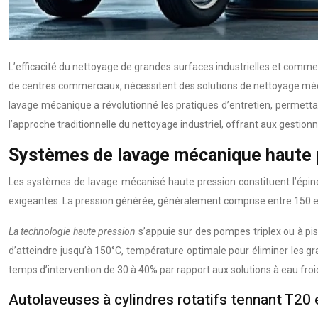
L’efficacité du nettoyage de grandes surfaces industrielles et commer
de centres commerciaux, nécessitent des solutions de nettoyage méc
lavage mécanique a révolutionné les pratiques d’entretien, permetta
l’approche traditionnelle du nettoyage industriel, offrant aux gestion
Systèmes de lavage mécanique haute p
Les systèmes de lavage mécanisé haute pression constituent l’épine 
exigeantes. La pression générée, généralement comprise entre 150 et 5
La technologie haute pression
s’appuie sur des pompes triplex ou à pi
d’atteindre jusqu’à 150°C, température optimale pour éliminer les gr
temps d’intervention de 30 à 40% par rapport aux solutions à eau froi
Autolaveuses à cylindres rotatifs tennant T20 