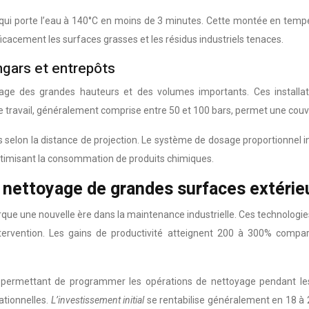
i porte l’eau à 140°C en moins de 3 minutes. Cette montée en températu
icacement les surfaces grasses et les résidus industriels tenaces.
gars et entrepôts
ge des grandes hauteurs et des volumes importants. Ces installat
e travail, généralement comprise entre 50 et 100 bars, permet une couv
res selon la distance de projection. Le système de dosage proportionne
 optimisant la consommation de produits chimiques.
 nettoyage de grandes surfaces extérie
ue une nouvelle ère dans la maintenance industrielle. Ces technologi
 intervention. Les gains de productivité atteignent 200 à 300% comp
permettant de programmer les opérations de nettoyage pendant les pé
ationnelles.
L’investissement initial
se rentabilise généralement en 18 à