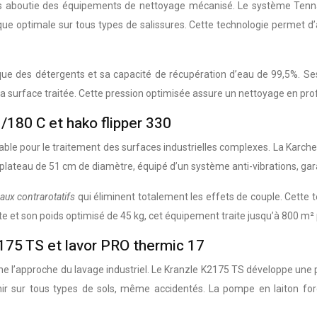
lus aboutie des équipements de nettoyage mécanisé. Le système Tennan
ique optimale sur tous types de salissures. Cette technologie permet
ue des détergents et sa capacité de récupération d’eau de 99,5%. Ses
 la surface traitée. Cette pression optimisée assure un nettoyage en 
180 C et hako flipper 330
ble pour le traitement des surfaces industrielles complexes. La Karc
plateau de 51 cm de diamètre, équipé d’un système anti-vibrations, garan
aux contrarotatifs
qui éliminent totalement les effets de couple. Cette
nute et son poids optimisé de 45 kg, cet équipement traite jusqu’à 800
175 TS et lavor PRO thermic 17
e l’approche du lavage industriel. Le Kranzle K2175 TS développe une 
enir sur tous types de sols, même accidentés. La pompe en laiton fo