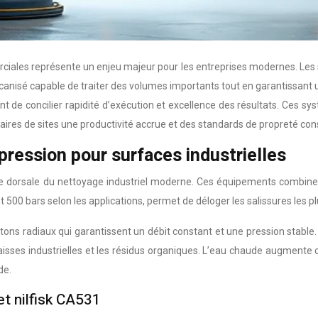
ciales représente un enjeu majeur pour les entreprises modernes. Les s
anisé capable de traiter des volumes importants tout en garantissant
nt de concilier rapidité d’exécution et excellence des résultats. Ce
naires de sites une productivité accrue et des standards de propreté con
ression pour surfaces industrielles
dorsale du nettoyage industriel moderne. Ces équipements combinent p
00 bars selon les applications, permet de déloger les salissures les plu
stons radiaux qui garantissent un débit constant et une pression stab
aisses industrielles et les résidus organiques. L’eau chaude augmente 
de.
et nilfisk CA531