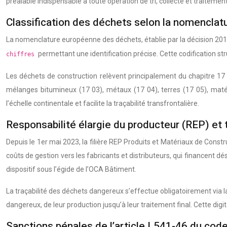
préalable indispensable à toute opération de tri, collecte et traiteme
Classification des déchets selon la nomenclat
La nomenclature européenne des déchets, établie par la décision 2014/
permettant une identification précise. Cette codification stru
chiffres
Les déchets de construction relèvent principalement du chapitre 17 de
mélanges bitumineux (17 03), métaux (17 04), terres (17 05), matér
l’échelle continentale et facilite la traçabilité transfrontalière.
Responsabilité élargie du producteur (REP) et 
Depuis le 1er mai 2023, la filière REP Produits et Matériaux de Cons
coûts de gestion vers les fabricants et distributeurs, qui financent 
dispositif sous l’égide de l’OCA Bâtiment.
La traçabilité des déchets dangereux s’effectue obligatoirement via
dangereux, de leur production jusqu’à leur traitement final. Cette digi
Sanctions pénales de l’article L541-46 du cod