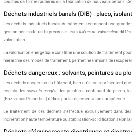
couches de forme routières ou la fabrication de nouveaux bétons. Cett
Déchets industriels banals (DIB) : placo, isolan
Les déchets industriels banals du bâtiment regroupent une grande v
gestion nécessite un tri précis car leurs
filières de valorisation
diffèr
valorisation.
La valorisation énergétique constitue une solution de traitement pour ce
hiérarchie des modes de traitement, permet néanmoins de récupérer 
Déchets dangereux : solvants, peintures au pl
Les déchets dangereux du bâtiment, bien qu’ils ne représentent que 2
englobe les
solvants usagés
, les peintures contenant du plomb, les
(Hazardous Properties) définis par la réglementation européenne.
Le traitement de ces déchets s’effectue exclusivement dans des cen
incinération haute température ou stabilisation-solidification selon la
Déchets d’équipements électriques et électro