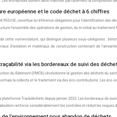
nt. Les entreprises doivent ainsi maîtriser parfaitement la composition 
ure européenne et le code déchet à 6 chiffres
955/UE, constitue la référence obligatoire pour l’identification des dé
cture l’ensemble des opérations de gestion, du tri initial au traitement f
 cette nomenclature, qui distingue plusieurs sous-catégories : béton, 
iaux d’isolation et matériaux de construction contenant de l’amiante
traçabilité via les bordereaux de suivi des déc
truction du Bâtiment (PMCB) révolutionne la gestion des déchets du sect
désormais la collecte et le traitement via des éco-contributions. Les é
 la plateforme Trackdéchets depuis janvier 2022. Les bordereaux de s
talisation renforce considérablement les contrôles et réduit les risques d
e de l’environnement pour abandon de déchets