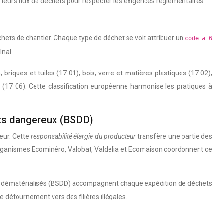
de leurs flux de déchets pour respecter les exigences réglementaires.
chets de chantier. Chaque type de déchet se voit attribuer un
code à 6
inal.
briques et tuiles (17 01), bois, verre et matières plastiques (17 02),
 (17 06). Cette classification européenne harmonise les pratiques à
hets dangereux (BSDD)
eur. Cette
responsabilité élargie du producteur
transfère une partie des
co-organismes Ecominéro, Valobat, Valdelia et Ecomaison coordonnent ce
uivi dématérialisés (BSDD) accompagnent chaque expédition de déchets
e détournement vers des filières illégales.