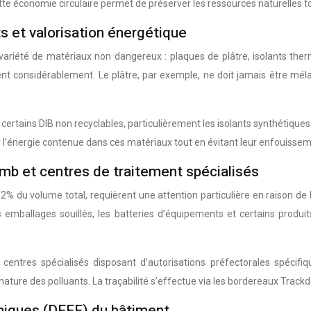
e économie circulaire permet de préserver les ressources naturelles tou
ts et valorisation énergétique
ariété de matériaux non dangereux : plaques de plâtre, isolants therm
ent considérablement. Le plâtre, par exemple, ne doit jamais être mé
rtains DIB non recyclables, particulièrement les isolants synthétiques et
l’énergie contenue dans ces matériaux tout en évitant leur enfouissem
omb et centres de traitement spécialisés
% du volume total, requièrent une attention particulière en raison de l
 emballages souillés, les batteries d’équipements et certains produit
tres spécialisés disposant d’autorisations préfectorales spécifique
 nature des polluants. La traçabilité s’effectue via les bordereaux Trackd
niques (DEEE) du bâtiment