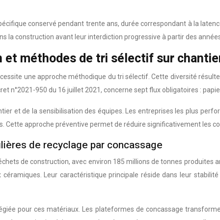
écifique conservé pendant trente ans, durée correspondant à la latence 
s la construction avant leur interdiction progressive à partir des année
et méthodes de tri sélectif sur chantie
cessite une approche méthodique du tri sélectif. Cette diversité résulte
ret n°2021-950 du 16 juillet 2021, concerne sept flux obligatoires : papier
antier et de la sensibilisation des équipes. Les entreprises les plus pe
. Cette approche préventive permet de réduire significativement les coût
filières de recyclage par concassage
 déchets de construction, avec environ 185 millions de tonnes produite
 céramiques. Leur caractéristique principale réside dans leur stabili
vilégiée pour ces matériaux. Les plateformes de concassage transforment