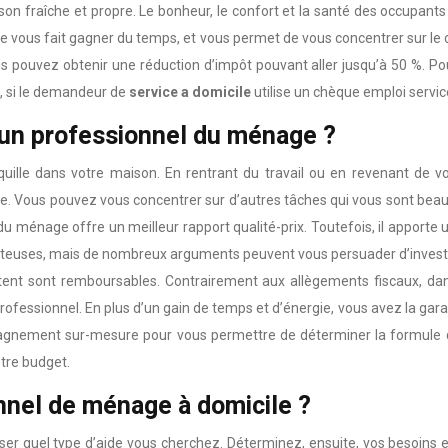
 fraîche et propre. Le bonheur, le confort et la santé des occupant
ue vous fait gagner du temps, et vous permet de vous concentrer sur le c
s pouvez obtenir une réduction d’impôt pouvant aller jusqu’à 50 %. Pour
e, si le demandeur de
service a domicile
utilise un chèque emploi servi
 un professionnel du ménage ?
uille dans votre maison. En rentrant du travail ou en revenant de v
. Vous pouvez vous concentrer sur d’autres tâches qui vous sont beauc
u ménage offre un meilleur rapport qualité-prix. Toutefois, il apporte u
ûteuses, mais de nombreux arguments peuvent vous persuader d’investir
ultent sont remboursables. Contrairement aux allègements fiscaux, da
professionnel. En plus d’un gain de temps et d’énergie, vous avez la ga
gnement sur-mesure pour vous permettre de déterminer la formule qu
otre budget.
nnel de ménage à domicile ?
iser quel type d’aide vous cherchez. Déterminez, ensuite, vos besoin