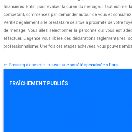
financières. Enfin, pour évaluer la durée du ménage, il faut estimer
compétant, commencez par demander autour de vous et consultez les 
Vérifiez également si le prestataire se situe à proximité de votre fo
de ménage. Vous allez sélectionner la personne qui vous est adéqua
effectuer. L’agence vous libère des déclarations réglementaires, so
professionnalisme. Une fois ces étapes achevées, vous pouvez em
Pressing à domicile : trouver une société spécialisée à Paris
FRAÎCHEMENT PUBLIÉS
Nettoyage préventif : comment éviter l’apparition de parasites da
Matériel de nettoyage professionnel : liste, usages et critères de c
Chariot de ménage : l’indispensable compagnon des agents de pr
Comment organiser un entretien rapide et efficace de grandes su