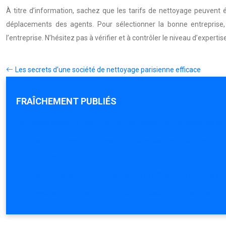
À titre d’information, sachez que les tarifs de nettoyage peuvent é
déplacements des agents. Pour sélectionner la bonne entreprise, 
l’entreprise. N’hésitez pas à vérifier et à contrôler le niveau d’experti
Les secrets d’une société de nettoyage parisienne efficace
FRAÎCHEMENT PUBLIÉS
Nettoyage préventif : comment éviter l’apparition de parasites da
Matériel de nettoyage professionnel : liste, usages et critères de c
Chariot de ménage : l’indispensable compagnon des agents de pr
Comment organiser un entretien rapide et efficace de grandes su
Auto-laveuse : comment bien choisir et utiliser cette machine de 