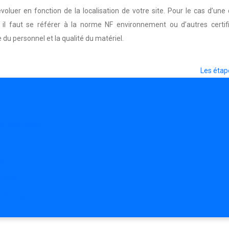
voluer en fonction de la localisation de votre site. Pour le cas d’une
il faut se référer à la norme NF environnement ou d’autres certifi
se du personnel et la qualité du matériel.
Les étap
ns les bureaux
hoix
opreté
rfaces
nettoyage