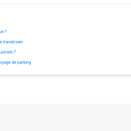
ue ?
travail sain
striels ?
toyage de parking