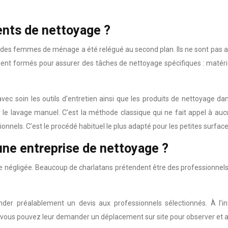
ents de nettoyage ?
es femmes de ménage a été relégué au second plan. Ils ne sont pas assez
ent formés pour assurer des tâches de nettoyage spécifiques : matériel 
avec soin les outils d’entretien ainsi que les produits de nettoyage da
 le lavage manuel. C’est la méthode classique qui ne fait appel à au
ditionnels. C’est le procédé habituel le plus adapté pour les petites surfa
’une entreprise de nettoyage ?
e négligée. Beaucoup de charlatans prétendent être des professionnels da
er préalablement un devis aux professionnels sélectionnés. À l’in
 vous pouvez leur demander un déplacement sur site pour observer et a